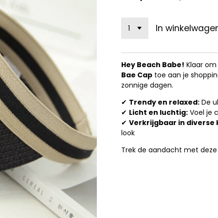
In winkelwage
Hey Beach Babe!
Klaar om 
Bae Cap
toe aan je shopping
zonnige dagen.
✔
Trendy en relaxed:
De ul
✔
Licht en luchtig:
Voel je co
✔
Verkrijgbaar in diverse 
look
Trek de aandacht met deze m