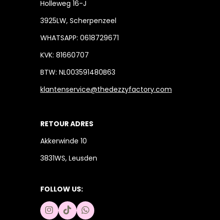
Holleweg 16-J
3925LW, Scherpenzeel
WHATSAPP: 0618729671
KVK: 81660707
BTW: NL003591480B63
klantenservice@thedezzyfactory.com
RETOUR ADRES
Akkerwinde 10
3831WS, Leusden
FOLLOW US:
I
T
W