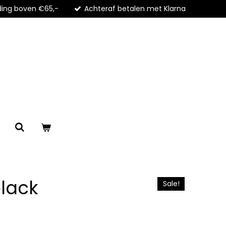
ding boven €65,-
Achteraf betalen met Klarna
black
Sale!