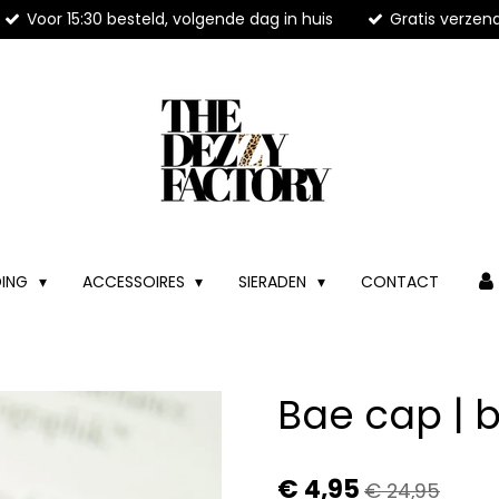
Voor 15:30 besteld, volgende dag in huis
Gratis verzen
DING
ACCESSOIRES
SIERADEN
CONTACT
Bae cap | 
€ 4,95
€ 24,95