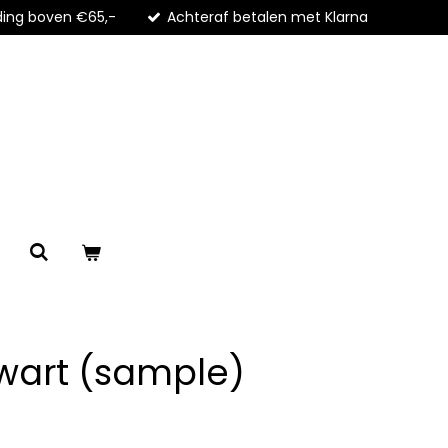
ding boven €65,-
Achteraf betalen met Klarna
wart (sample)