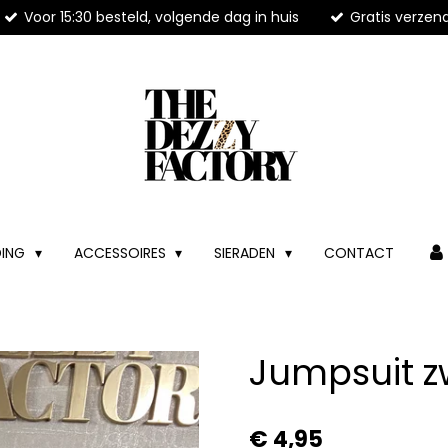
Voor 15:30 besteld, volgende dag in huis
Gratis verzen
DING
ACCESSOIRES
SIERADEN
CONTACT
Jumpsuit z
€ 4,95