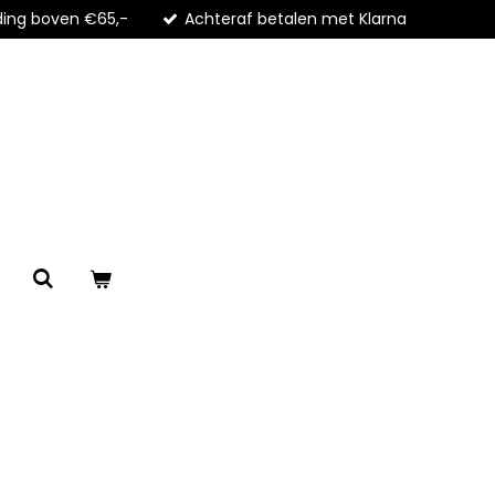
ding boven €65,-
Achteraf betalen met Klarna