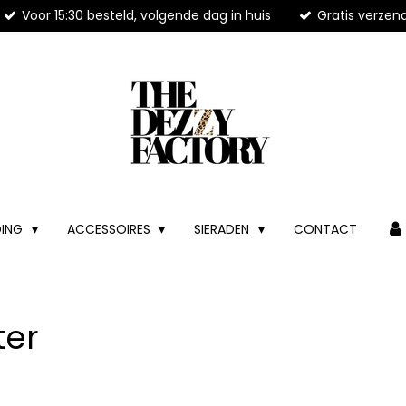
Voor 15:30 besteld, volgende dag in huis
Gratis verzen
DING
ACCESSOIRES
SIERADEN
CONTACT
ter