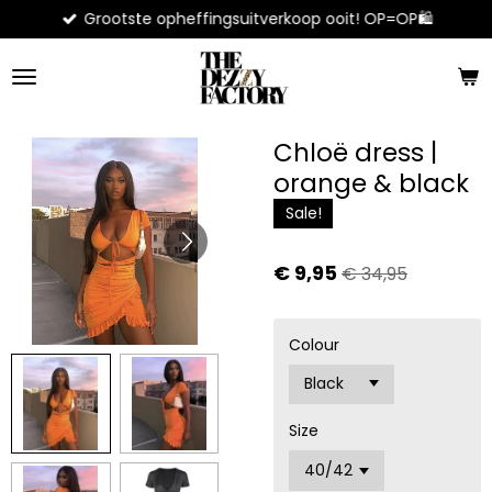
Grootste opheffingsuitverkoop ooit! OP=OP🛍️
Ga
direct
naar
de
hoofdinhoud
Chloë dress |
orange & black
Sale!
€ 9,95
€ 34,95
Colour
Size