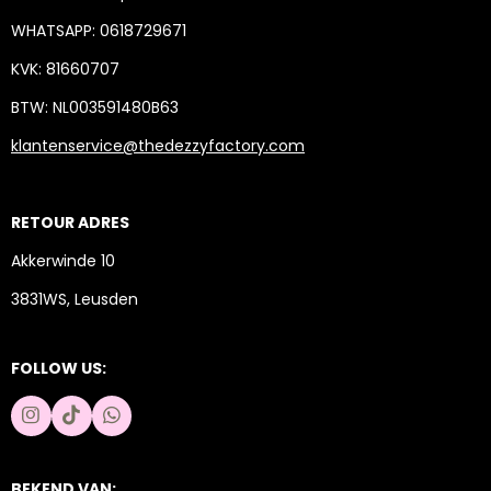
WHATSAPP: 0618729671
KVK: 81660707
BTW: NL003591480B63
klantenservice@thedezzyfactory.com
RETOUR ADRES
Akkerwinde 10
3831WS, Leusden
FOLLOW US:
I
T
W
n
i
h
s
k
a
t
T
t
BEKEND VAN: