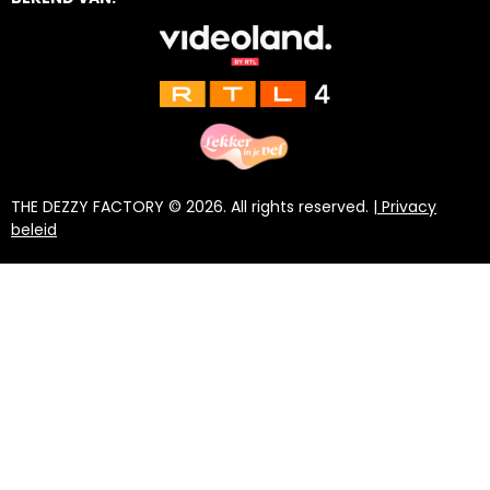
a
o
s
g
k
A
r
p
a
p
m
THE DEZZY FACTORY © 2026. All rights reserved. |
Privacy
beleid