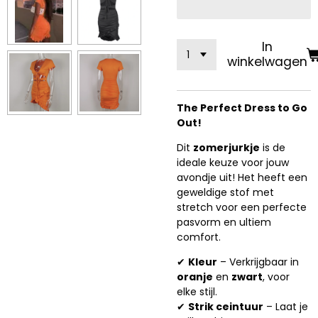
In
winkelwagen
The Perfect Dress to Go
Out!
Dit
zomerjurkje
is de
ideale keuze voor jouw
avondje uit! Het heeft een
geweldige stof met
stretch voor een perfecte
pasvorm en ultiem
comfort.
✔
Kleur
– Verkrijgbaar in
oranje
en
zwart
, voor
elke stijl.
✔
Strik ceintuur
– Laat je