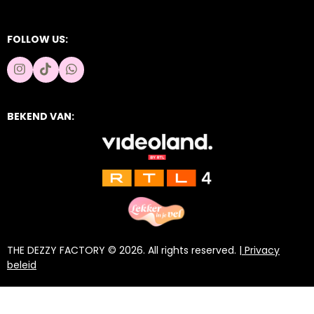
FOLLOW US:
I
T
W
n
i
h
s
k
a
t
T
t
BEKEND VAN:
a
o
s
g
k
A
r
p
a
p
m
THE DEZZY FACTORY © 2026. All rights reserved. |
Privacy
beleid