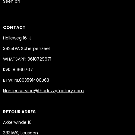
Seen on
CONTACT
Holleweg 16-J
3925LW, Scherpenzeel
WHATSAPP: 0618729671
KVK: 81660707
BTW: NL003591480B63
klantenservice@thedezzyfactory.com
RETOUR ADRES
Akkerwinde 10
3831WS, Leusden