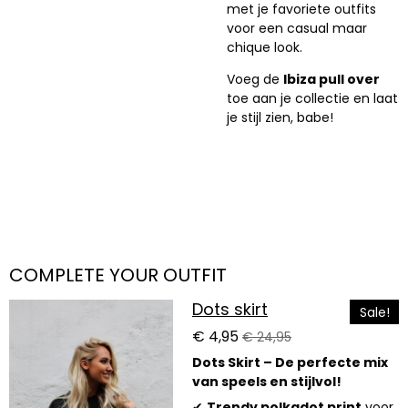
met je favoriete outfits
voor een casual maar
chique look.
Voeg de
Ibiza pull over
toe aan je collectie en laat
je stijl zien, babe!
COMPLETE YOUR OUTFIT
Dots skirt
Sale!
€ 4,95
€ 24,95
Dots Skirt – De perfecte mix
van speels en stijlvol!
✔
Trendy polkadot print
voor