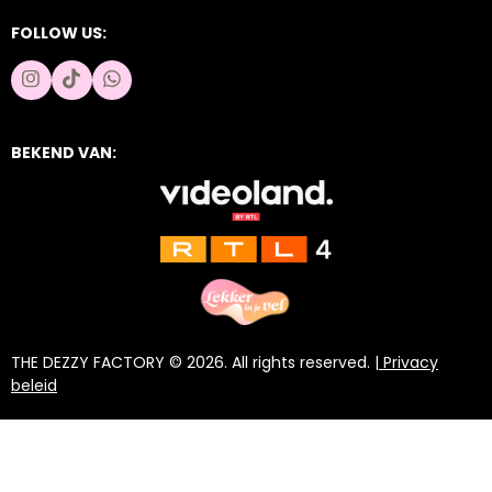
FOLLOW US:
I
T
W
n
i
h
s
k
a
t
T
t
BEKEND VAN:
a
o
s
g
k
A
r
p
a
p
m
THE DEZZY FACTORY © 2026. All rights reserved. |
Privacy
beleid