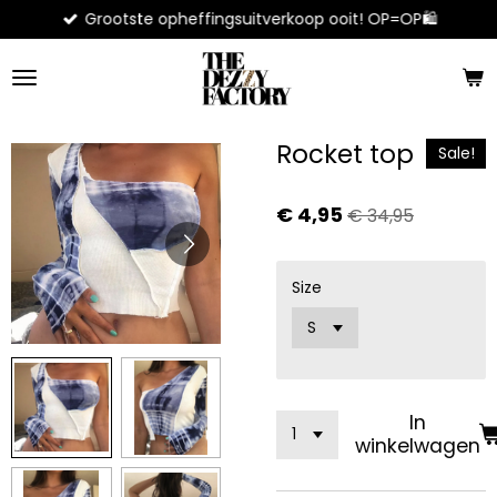
Grootste opheffingsuitverkoop ooit! OP=OP🛍️
Ga
direct
naar
de
hoofdinhoud
Rocket top
Sale!
€ 4,95
€ 34,95
Size
In
winkelwagen