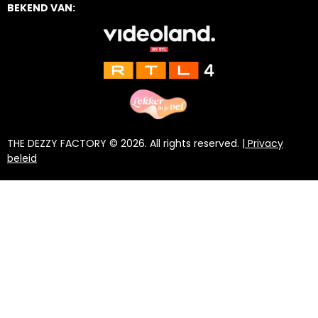
BEKEND VAN:
a
o
s
g
k
A
r
p
a
p
m
THE DEZZY FACTORY © 2026. All rights reserved. |
Privacy
beleid