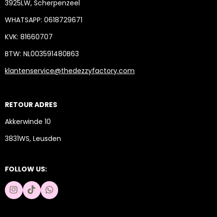
3925LW, Scherpenzeel
WHATSAPP: 0618729671
KVK: 81660707
BTW: NL003591480B63
klantenservice@thedezzyfactory.com
RETOUR ADRES
Akkerwinde 10
3831WS, Leusden
FOLLOW US:
I
T
W
n
i
h
s
k
a
t
T
t