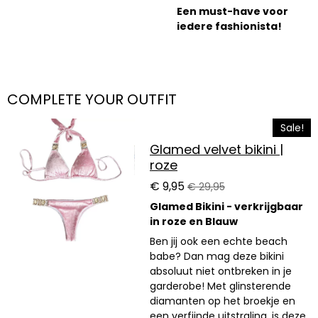
Een must-have voor
iedere fashionista!
COMPLETE YOUR OUTFIT
Sale!
Glamed velvet bikini |
roze
€ 9,95
€ 29,95
Glamed Bikini - verkrijgbaar
in roze en Blauw
Ben jij ook een echte beach
babe? Dan mag deze bikini
absoluut niet ontbreken in je
garderobe! Met glinsterende
diamanten op het broekje en
een verfijnde uitstraling, is deze