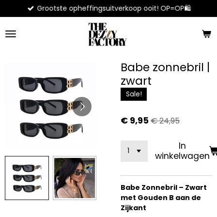
Grootste opheffingsuitverkoop ooit! OP=OP🛍️
Ga
direct
naar
de
hoofdinhoud
Babe zonnebril |
zwart
Sale!
€ 9,95
€ 24,95
In
winkelwagen
Babe Zonnebril – Zwart
met Gouden B aan de
Zijkant