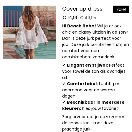
Cover up dress
Sale!
€ 14,95
€ 49,95
Hi Beach Babe!
Wil je er ook
chic en classy uitzien in de zon?
Dan is deze jurk perfect voor
jou! Deze jurk combineert stijl en
comfort voor een
onmiskenbare zomerlook.
✔
Elegant en stijlvol:
Perfect
voor zowel de zon als avondjes
uit
✔
Comfortabel:
Luchtig en
ademend voor de warme
dagen
✔
Beschikbaar in meerdere
kleuren:
Kies jouw favoriet!
Zorg ervoor dat je deze zomer
de show steelt met deze
prachtige jurk!