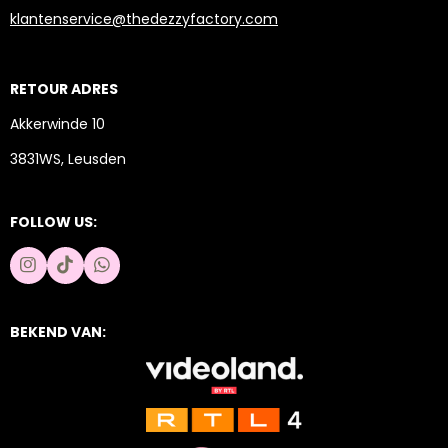
klantenservice@thedezzyfactory.com
RETOUR ADRES
Akkerwinde 10
3831WS, Leusden
FOLLOW US:
I
T
W
n
i
h
s
k
a
t
T
t
BEKEND VAN:
a
o
s
g
k
A
r
p
a
p
m