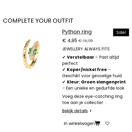
COMPLETE YOUR OUTFIT
Python ring
Sale!
€ 4,95
€ 14,95
JEWELLERY ALWAYS FITS
✔
Verstelbaar
– Past altijd
perfect
✔
Koper/nickel free
–
Geschikt voor gevoelige huid
✔
Kleur: Groen slangenprint
– Een unieke en gedurfde look
Voeg deze eye-catching ring
toe aan je collectie!
Bekijk details
In winkelwagen