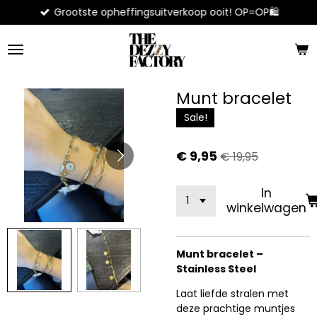
Grootste opheffingsuitverkoop ooit! OP=OP🛍️
Ga
direct
naar
de
hoofdinhoud
Munt bracelet
Sale!
€ 9,95
€ 19,95
In
winkelwagen
Munt bracelet –
Stainless Steel
Laat liefde stralen met
deze prachtige muntjes