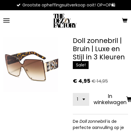
Grootste opheffingsuitverkoop ooit! OP=OP🛍️
Ga
direct
naar
de
hoofdinhoud
Doll zonnebril |
Bruin | Luxe en
Stijl in 3 Kleuren
Sale!
€ 4,95
€ 14,95
In
winkelwagen
De
Doll zonnebril
is de
perfecte aanvulling op je