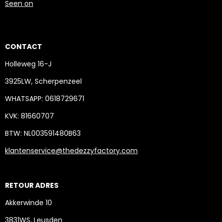
Seen on
CONTACT
Holleweg 16-J
3925LW, Scherpenzeel
WHATSAPP: 0618729671
KVK: 81660707
BTW: NL003591480B63
klantenservice@thedezzyfactory.com
RETOUR ADRES
Akkerwinde 10
3831WS, Leusden