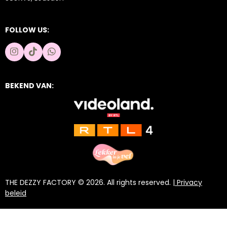
FOLLOW US:
I
T
W
n
i
h
s
k
a
t
T
t
BEKEND VAN:
a
o
s
g
k
A
r
p
a
p
m
THE DEZZY FACTORY © 2026. All rights reserved. |
Privacy
beleid