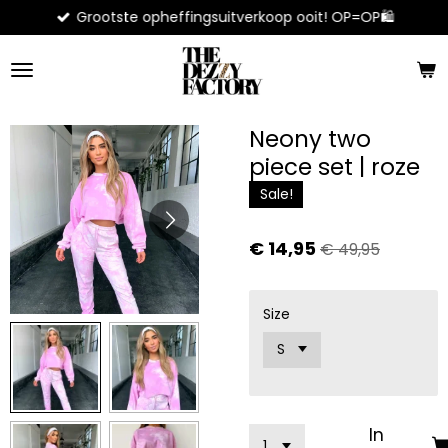
Grootste opheffingsuitverkoop ooit! OP=OP🛍️
Ga
direct
naar
de
hoofdinhoud
Neony two
piece set | roze
Sale!
€ 14,95
€ 49,95
Size
In