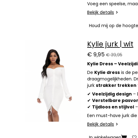
Voeg een speelse, maar 
Bekijk details
Houd mij op de hoogt
Kylie jurk | wit
€ 9,95
€ 39,95
Kylie Dress – Veelzijdi
De
Kylie dress
is de pe
draagmogelijkheden. 
jurk
strakker trekken
✔
Veelzijdig design
– 
✔
Verstelbare pasvo
✔
Tijdloos en stijlvol
–
Een must-have jurk die 
Bekijk details
In winkelwagen