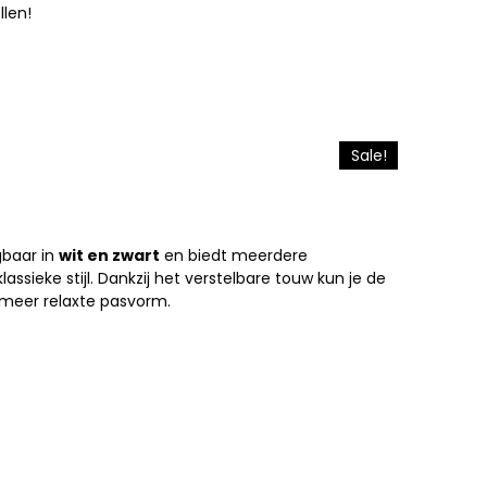
llen!
Sale!
gbaar in
wit en zwart
en biedt meerdere
assieke stijl. Dankzij het verstelbare touw kun je de
n meer relaxte pasvorm.