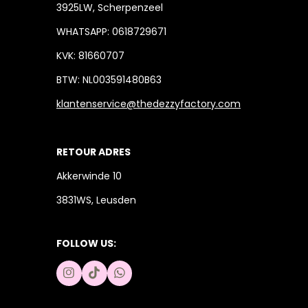
3925LW, Scherpenzeel
WHATSAPP: 0618729671
KVK: 81660707
BTW: NL003591480B63
klantenservice@thedezzyfactory.com
RETOUR ADRES
Akkerwinde 10
3831WS, Leusden
FOLLOW US:
I
T
W
n
i
h
s
k
a