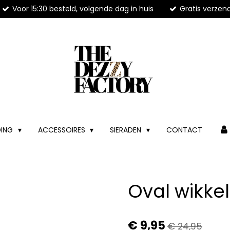
Voor 15:30 besteld, volgende dag in huis
Gratis verzen
DING
ACCESSOIRES
SIERADEN
CONTACT
Oval wikke
€ 9,95
€ 24,95