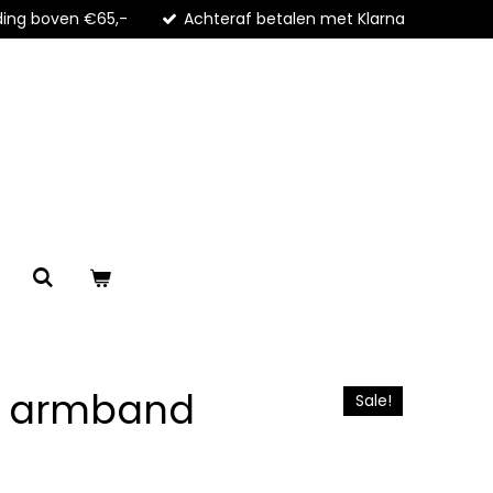
ding boven €65,-
Achteraf betalen met Klarna
l armband
Sale!