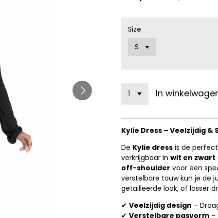
Size
In winkelwage
Kylie Dress – Veelzijdig & S
De
Kylie dress
is de perfect
verkrijgbaar in
wit en zwart
off-shoulder
voor een speel
verstelbare touw kun je de j
getailleerde look, of losser
✔
Veelzijdig design
– Draag
✔
Verstelbare pasvorm
– 