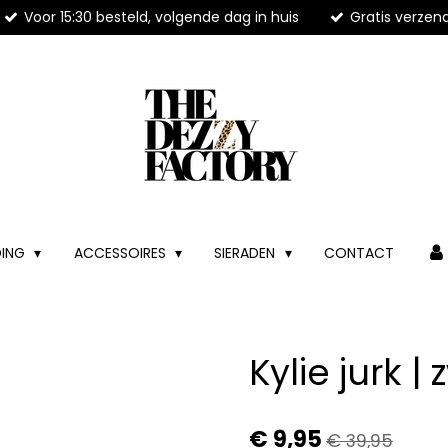
Voor 15:30 besteld, volgende dag in huis
Gratis verzen
DING
ACCESSOIRES
SIERADEN
CONTACT
Kylie jurk |
€ 9,95
€ 39,95