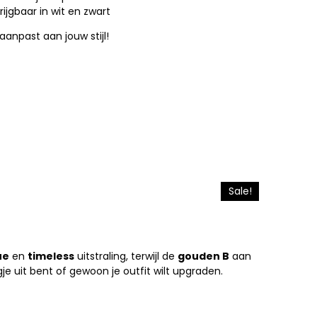
rijgbaar in wit en zwart
aanpast aan jouw stijl!
Sale!
ue
en
timeless
uitstraling, terwijl de
gouden B
aan
je uit bent of gewoon je outfit wilt upgraden.