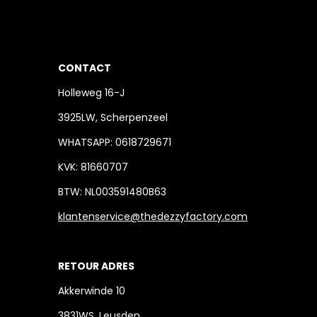
CONTACT
Holleweg 16-J
3925LW, Scherpenzeel
WHATSAPP: 0618729671
KVK: 81660707
BTW: NL003591480B63
klantenservice@thedezzyfactory.com
RETOUR ADRES
Akkerwinde 10
3831WS, Leusden