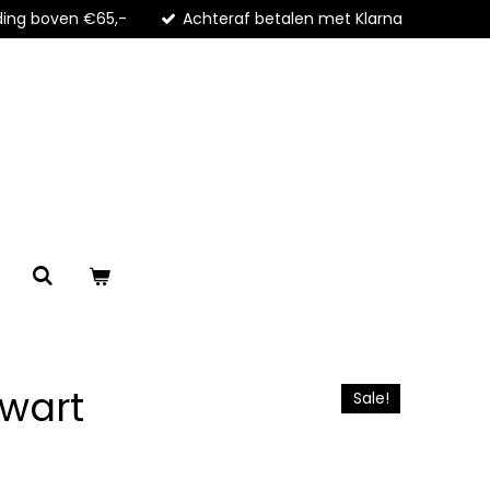
ding boven €65,-
Achteraf betalen met Klarna
 zwart
Sale!