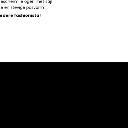
escherm je ogen met stijl
te en stevige pasvorm
edere fashionista!